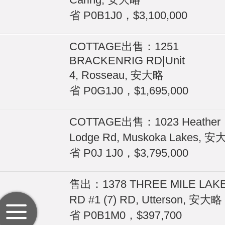
省 P0B1J0，$3,100,000
COTTAGE出售：1251
BRACKENRIG RD|Unit
4, Rosseau, 安大略
省 P0G1J0，$1,695,000
COTTAGE出售：1023 Heather
Lodge Rd, Muskoka Lakes, 
省 P0J 1J0，$3,795,000
售出：1378 THREE MILE LAK
RD #1 (7) RD, Utterson, 安大略
省 P0B1M0，$397,700